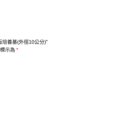
平板培養基(外徑10公分)”
位標示為
*