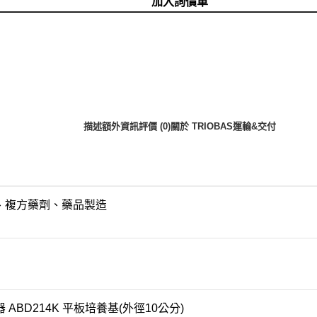
加入詢價車
描述
額外資訊
評價 (0)
關於 TRIOBAS
運輸&交付
品、複方藥劑、藥品製造
器 ABD214K 平板培養基(外徑10公分)