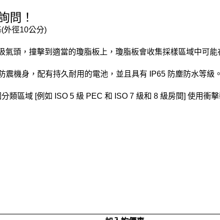
詢問！
基(外徑10公分)
氣穿過吸氣頭，撞擊到適當的瓊脂板上，瓊脂板會收集採樣區域中可
震機身，配有持久耐用的電池，並且具有 IP65 防塵防水等級
類區域 [例如 ISO 5 級 PEC 和 ISO 7 級和 8 級房間