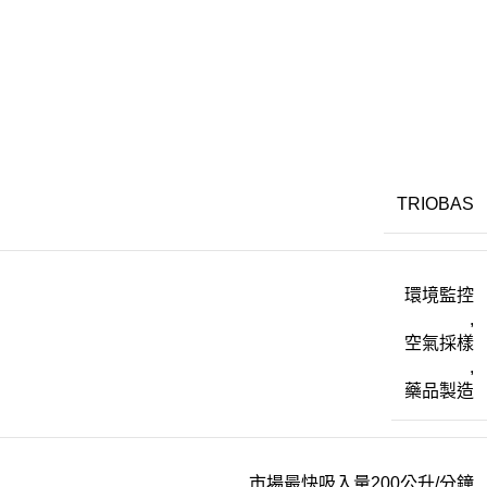
TRIOBAS
環境監控
,
空氣採樣
,
藥品製造
市場最快吸入量200公升/分鐘