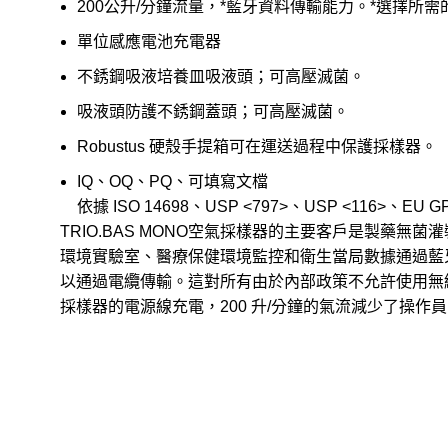
200公升/分鐘流量，*藍牙資料傳輸能力。*選擇所
單位感應電池充電器
不銹鋼吸液培養皿吸液頭；可高壓滅菌。
吸液頭防護不銹鋼蓋頭；可高壓滅菌。
Robustus 硬殼手提箱可在運送過程中保護採樣器。
IQ、OQ、PQ、可填寫文檔
依據 ISO 14698、USP <797>、USP <116>、EU GP
TRIO.BAS MONO空氣採樣器的主要客戶是製藥無
環境實驗室、醫療保健環境監控和衛生當局數據通過藍牙在
以通過電纜傳輸。這對所有由於內部政策不允許使用無線
採樣器的電源線充電，200 升/分鐘的氣流減少了操作員的時