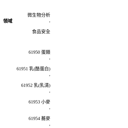
微生物分析
,
領域
食品安全
61950 蛋類
,
61951 乳(酪蛋白)
,
61952 乳(乳清)
,
61953 小麥
,
61954 蕎麥
,