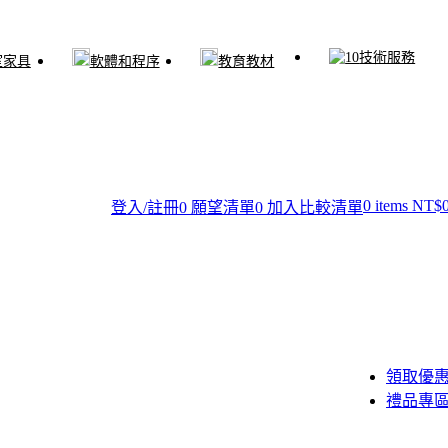
技術服務
室家具
軟體和程序
教育教材
0
items
NT$
登入/註冊
0
願望清單
0
加入比較清單
領取優
禮品專