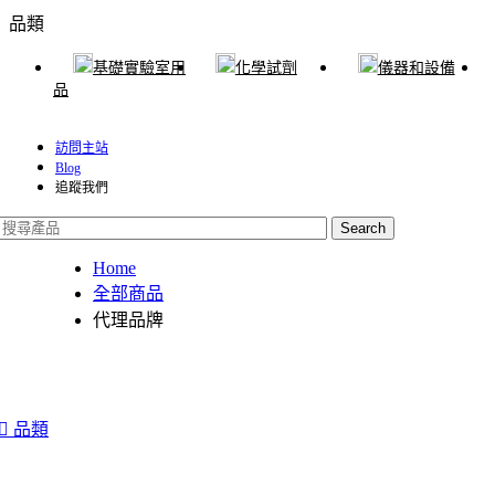
品類
基礎實驗室用
化學試劑
儀器和設備
品
訪問主站
Blog
追蹤我們
Search
Home
全部商品
代理品牌
Kikkoman
Interscience
LabRobot
TRIOBAS
3M
品類
EIT
BioViz
ELMEX